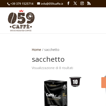
+39 379 1525714
info@059caffe.it
Home
/ sacchetto
sacchetto
Visualizzazione di 8 risultati