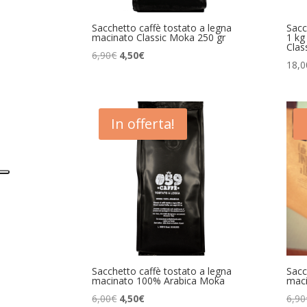
Sacchetto caffè tostato a legna
Sacc
macinato Classic Moka 250 gr
1 kg
Clas
Il
Il
6,90
€
4,50
€
18,0
prezzo
prezzo
originale
attuale
era:
è:
6,90€.
4,50€.
In offerta!
Sacchetto caffè tostato a legna
Sacc
macinato 100% Arabica Moka
maci
Il
Il
6,00
€
4,50
€
6,90