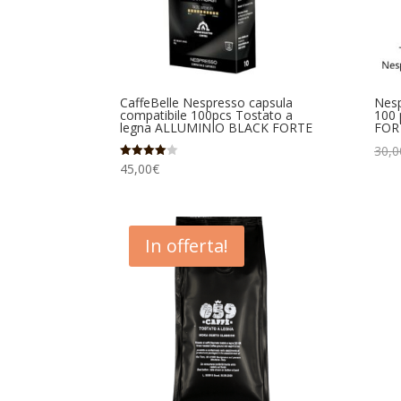
CaffeBelle Nespresso capsula
Nesp
compatibile 100pcs Tostato a
100 
legna ALLUMINIO BLACK FORTE
FOR
30,0
45,00
€
Valutato
4.00
su 5
In offerta!