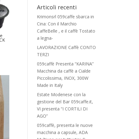
Articoli recenti
Krimonsrl 059caffe sbarca in
Cina: Con il Marchio
CaffeBelle , e il caffè Tostato
le
a legna-
ACK
LAVORAZIONE Caffè CONTO
TERZI
059caffè Presenta “KARINA”
Macchina da caffè a Cialde
Piccolissima, INOX, 300W
Made in Italy
Estate Modenese con la
gestione del Bar 059caffe.it,
VI presenta “I CORTILI DI
AGO”
059caffè, presenta le nuove
macchina a capsule, ADA