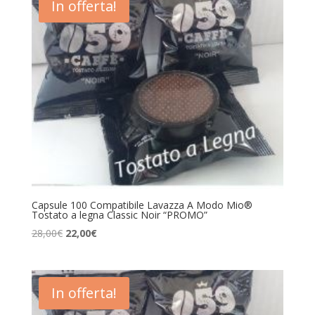
In offerta!
Capsule 100 Compatibile Lavazza A Modo Mio®
Tostato a legna Classic Noir “PROMO”
Il
Il
28,00
€
22,00
€
prezzo
prezzo
originale
attuale
era:
è:
In offerta!
28,00€.
22,00€.