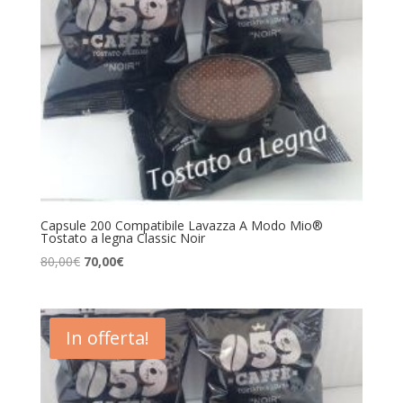
Capsule 200 Compatibile Lavazza A Modo Mio®
Tostato a legna Classic Noir
Il
Il
80,00
€
70,00
€
prezzo
prezzo
originale
attuale
era:
è:
In offerta!
80,00€.
70,00€.