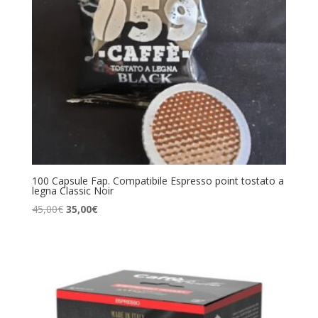
100 Capsule Fap. Compatibile Espresso point tostato a
legna Classic Noir
Il
Il
45,00
€
35,00
€
prezzo
prezzo
originale
attuale
era:
è:
45,00€.
35,00€.