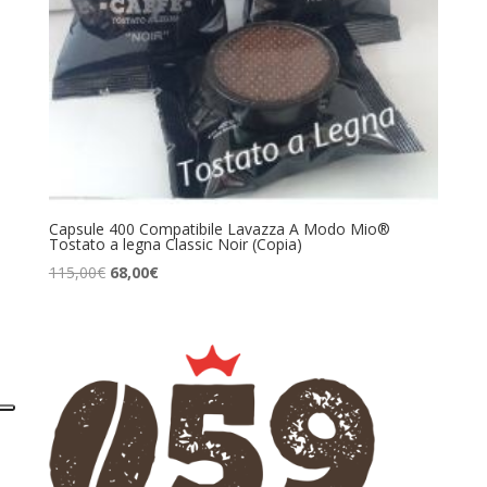
Capsule 400 Compatibile Lavazza A Modo Mio®
Tostato a legna Classic Noir (Copia)
Il
Il
115,00
€
68,00
€
prezzo
prezzo
originale
attuale
era:
è:
115,00€.
68,00€.