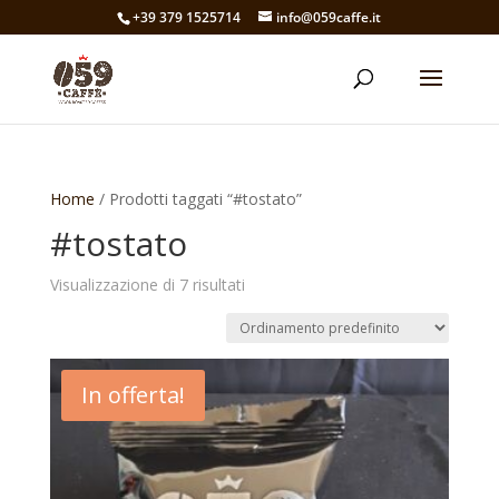
+39 379 1525714
info@059caffe.it
Home
/ Prodotti taggati “#tostato”
#tostato
Visualizzazione di 7 risultati
In offerta!