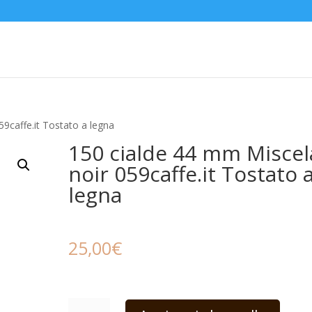
9caffe.it Tostato a legna
150 cialde 44 mm Miscel
noir 059caffe.it Tostato 
legna
€
25,00
150