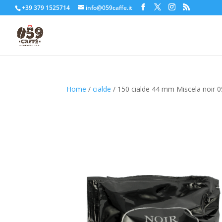
+39 379 1525714
info@059caffe.it
Home
/
cialde
/ 150 cialde 44 mm Miscela noir 05