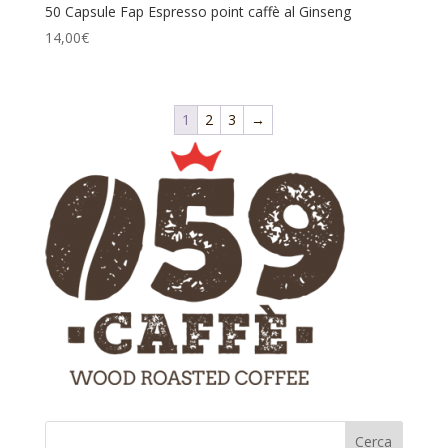
50 Capsule Fap Espresso point caffè al Ginseng
14,00
€
1
2
3
→