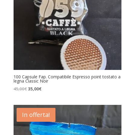
100 Capsule Fap. Compatibile Espresso point tostato a
legna Classic Noir
Il
Il
45,00
€
35,00
€
prezzo
prezzo
originale
attuale
era:
è:
In offerta!
45,00€.
35,00€.