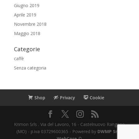
Giugno 2019
Aprile 2019
Novembre 2018
Maggio 2018
Categorie
caffè
Senza categoria
Shop
Privacy
Cookie
Krimon Srls . Via del Lavoro, 16 - Castelnuovo Rangone
(MO) - p.iva 03729600365 - Powered by
DWMP Srl |
WebCore ©