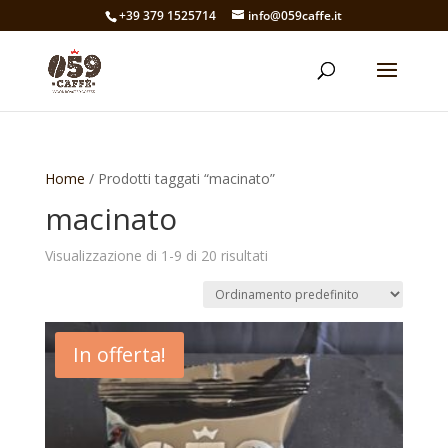
+39 379 1525714
info@059caffe.it
Home
/ Prodotti taggati “macinato”
macinato
Visualizzazione di 1-9 di 20 risultati
In offerta!