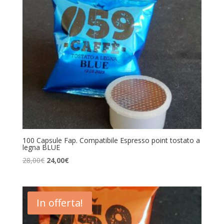
100 Capsule Fap. Compatibile Espresso point tostato a
legna BLUE
Il
Il
28,00
€
24,00
€
prezzo
prezzo
originale
attuale
era:
è:
In offerta!
28,00€.
24,00€.