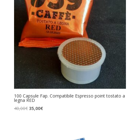
100 Capsule Fap. Compatibile Espresso point tostato a
legna RED
Il
Il
40,00
€
35,00
€
prezzo
prezzo
originale
attuale
era:
è:
40,00€.
35,00€.