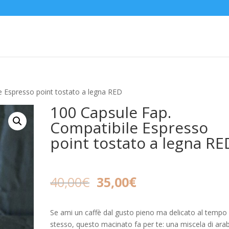
e Espresso point tostato a legna RED
100 Capsule Fap.
Compatibile Espresso
point tostato a legna RE
Il
Il
prezzo
prezzo
€
€
40,00
35,00
originale
attuale
era:
è:
40,00€.
35,00€.
Se ami un caffè dal gusto pieno ma delicato al tempo
stesso, questo macinato fa per te: una miscela di ara