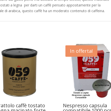
 tostati a legna per darti un caffè pensato appositamente per la
ale di arabica, questo caffè ha un moderato contenuto di caffeina.
In offerta!
attolo caffè tostato
Nespresso capsula
egna macinato forte
compatibile 1000 pc