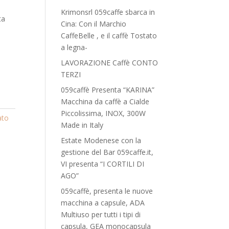
Krimonsrl 059caffe sbarca in
ta
Cina: Con il Marchio
CaffeBelle , e il caffè Tostato
a legna-
LAVORAZIONE Caffè CONTO
TERZI
059caffè Presenta “KARINA”
Macchina da caffè a Cialde
Piccolissima, INOX, 300W
ato
Made in Italy
Estate Modenese con la
gestione del Bar 059caffe.it,
VI presenta “I CORTILI DI
AGO”
059caffè, presenta le nuove
macchina a capsule, ADA
Multiuso per tutti i tipi di
capsula, GEA monocapsula