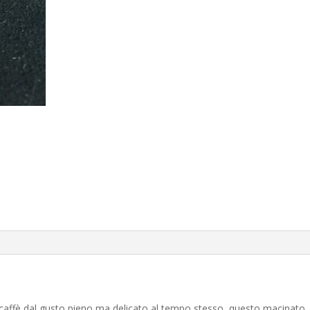
 caffè dal gusto pieno ma delicato al tempo stesso, questo macinato