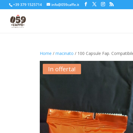
+39 379 1525714
info@059caffe.it
Home
/
macinato
/ 100 Capsule Fap. Compatibil
In offerta!